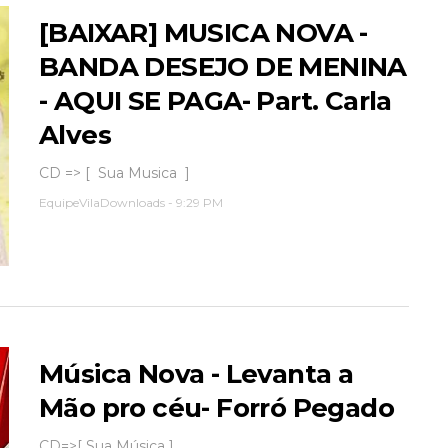
[BAIXAR] MUSICA NOVA -
BANDA DESEJO DE MENINA
- AQUI SE PAGA- Part. Carla
Alves
CD => [ Sua Musica ]
EquipeVilaDownloads
-
9:29 PM
Música Nova - Levanta a
Mão pro céu- Forró Pegado
CD=>[ Sua Música ]