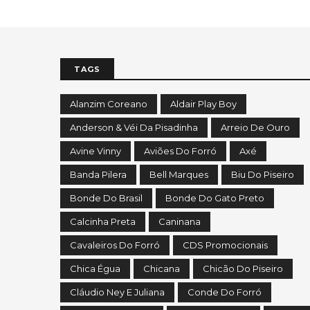
TAGS
Alanzim Coreano
Aldair Play Boy
Anderson & Véi Da Pisadinha
Arreio De Ouro
Avine Vinny
Aviões Do Forró
Axé
Banda Pilera
Bell Marques
Biu Do Piseiro
Bonde Do Brasil
Bonde Do Gato Preto
Calcinha Preta
Caninana
Cavaleiros Do Forró
CDS Promocionais
Chica Égua
Chicana
Chicão Do Piseiro
Cláudio Ney E Juliana
Conde Do Forró