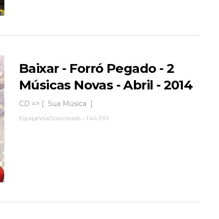
Baixar - Forró Pegado - 2
Músicas Novas - Abril - 2014
CD => [ Sua Música ]
EquipeVilaDownloads
-
1:44 PM