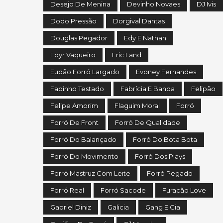
Desejo De Menina
Devinho Novaes
DJ Ivis
Dodo Pressão
Dorgival Dantas
Douglas Pegador
Edy E Nathan
Edyr Vaqueiro
Eric Land
Eudão Forró Largado
Evoney Fernandes
Fabinho Testado
Fabrícia E Banda
Felipão
Felipe Amorim
Flaguim Moral
Forró
Forró De Front
Forró De Qualidade
Forró Do Balançado
Forró Do Bota Bota
Forró Do Movimento
Forró Dos Plays
Forró Mastruz Com Leite
Forró Pegado
Forró Real
Forró Sacode
Furacão Love
Gabriel Diniz
Galicia
Gang E Cia