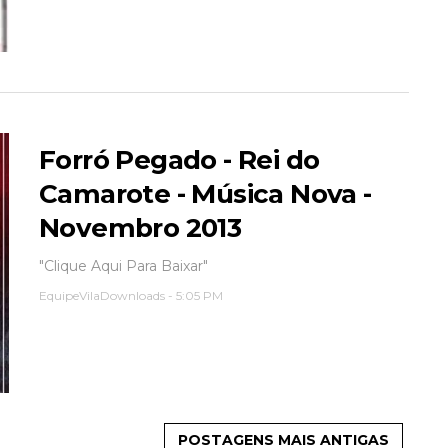
Forró Pegado - Rei do
Camarote - Música Nova -
Novembro 2013
"Clique Aqui Para Baixar"
EquipeVilaDownloads
-
5:05 PM
POSTAGENS MAIS ANTIGAS