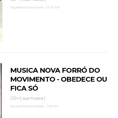
EquipeVilaDownloads
-
12:32 AM
MUSICA NOVA FORRÓ DO
MOVIMENTO - OBEDECE OU
FICA SÓ
CD=>[ sua musica ]
EquipeVilaDownloads
-
1:05 AM