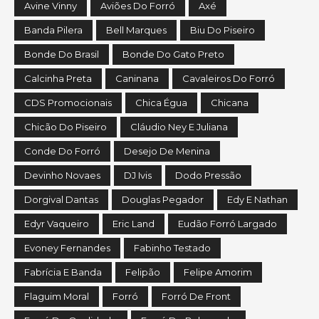
Avine Vinny
Aviões Do Forró
Axé
Banda Pilera
Bell Marques
Biu Do Piseiro
Bonde Do Brasil
Bonde Do Gato Preto
Calcinha Preta
Caninana
Cavaleiros Do Forró
CDS Promocionais
Chica Égua
Chicana
Chicão Do Piseiro
Cláudio Ney E Juliana
Conde Do Forró
Desejo De Menina
Devinho Novaes
DJ Ivis
Dodo Pressão
Dorgival Dantas
Douglas Pegador
Edy E Nathan
Edyr Vaqueiro
Eric Land
Eudão Forró Largado
Evoney Fernandes
Fabinho Testado
Fabrícia E Banda
Felipão
Felipe Amorim
Flaguim Moral
Forró
Forró De Front