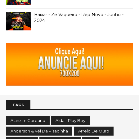
Baixar - Zé Vaqueiro - Rep Novo - Junho -
2024
TAGS
Alanzim Coreano
Aldair Play Boy
Anderson & Véi Da Pisadinha
Arreio De Ouro