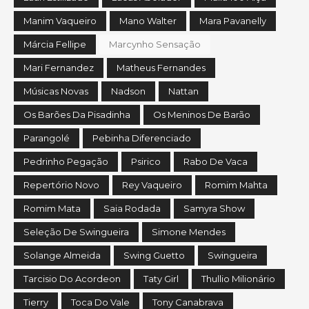
Manim Vaqueiro
Mano Walter
Mara Pavanelly
Márcia Fellipe
Marcynho Sensação
Mari Fernandez
Matheus Fernandes
Músicas Novas
Nadson
Nattan
Os Barões Da Pisadinha
Os Meninos De Barão
Parangolé
Pebinha Diferenciado
Pedrinho Pegação
Psirico
Rabo De Vaca
Repertório Novo
Rey Vaqueiro
Romim Mahta
Romim Mata
Saia Rodada
Samyra Show
Seleção De Swingueira
Simone Mendes
Solange Almeida
Swing Guetto
Swingueira
Tarcisio Do Acordeon
Taty Girl
Thullio Milionário
Tierry
Toca Do Vale
Tony Canabrava