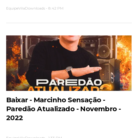
EquipeVilaDownloads
-
8:42 PM
Baixar - Marcinho Sensação -
Paredão Atualizado - Novembro -
2022
EquipeVilaDownloads
-
1:33 PM