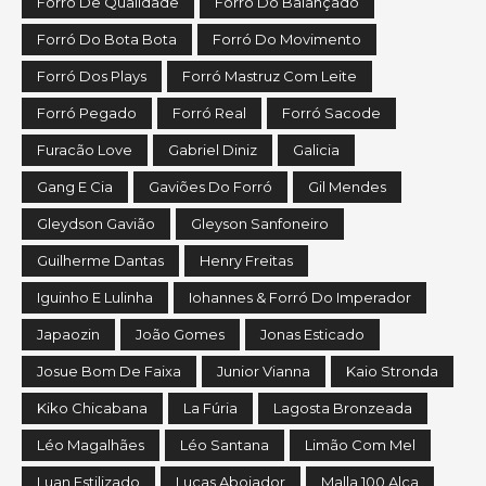
Forró De Qualidade
Forró Do Balançado
Forró Do Bota Bota
Forró Do Movimento
Forró Dos Plays
Forró Mastruz Com Leite
Forró Pegado
Forró Real
Forró Sacode
Furacão Love
Gabriel Diniz
Galicia
Gang E Cia
Gaviões Do Forró
Gil Mendes
Gleydson Gavião
Gleyson Sanfoneiro
Guilherme Dantas
Henry Freitas
Iguinho E Lulinha
Iohannes & Forró Do Imperador
Japaozin
João Gomes
Jonas Esticado
Josue Bom De Faixa
Junior Vianna
Kaio Stronda
Kiko Chicabana
La Fúria
Lagosta Bronzeada
Léo Magalhães
Léo Santana
Limão Com Mel
Luan Estilizado
Lucas Aboiador
Malla 100 Alça