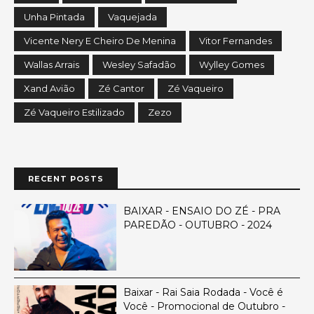
Unha Pintada
Vaquejada
Vicente Nery E Cheiro De Menina
Vitor Fernandes
Wallas Arrais
Wesley Safadão
Wylley Gomes
Xand Avião
Zé Cantor
Zé Vaqueiro
Zé Vaqueiro Estilizado
Zezo
RECENT POSTS
BAIXAR - ENSAIO DO ZÉ - PRA
PAREDÃO - OUTUBRO - 2024
Baixar - Rai Saia Rodada - Você é
Você - Promocional de Outubro -