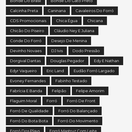
Bonde Do Brasil
Bonde Do Gato Preto
Calcinha Preta
Caninana
Cavaleiros Do Forró
CDS Promocionais
Chica Égua
Chicana
Chicão Do Piseiro
Cláudio Ney E Juliana
Conde Do Forró
Desejo De Menina
Devinho Novaes
DJ Ivis
Dodo Pressão
Dorgival Dantas
Douglas Pegador
Edy E Nathan
Edyr Vaqueiro
Eric Land
Eudão Forró Largado
Evoney Fernandes
Fabinho Testado
Fabrícia E Banda
Felipão
Felipe Amorim
Flaguim Moral
Forró
Forró De Front
Forró De Qualidade
Forró Do Balançado
Forró Do Bota Bota
Forró Do Movimento
Forró Dos Plays
Forró Mastruz Com Leite