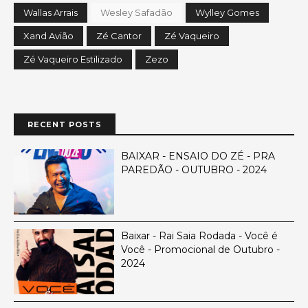
Wallas Arrais
Wesley Safadão
Wylley Gomes
Xand Avião
Zé Cantor
Zé Vaqueiro
Zé Vaqueiro Estilizado
Zezo
RECENT POSTS
BAIXAR - ENSAIO DO ZÉ - PRA
PAREDÃO - OUTUBRO - 2024
Baixar - Rai Saia Rodada - Você é
Você - Promocional de Outubro -
2024