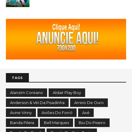
TAGS
Alanzim Coreano
Aldair Play Boy
Anderson & Véi Da Pisadinha
Arreio De Ouro
Avine Vinny
Aviões Do Forró
Axé
Banda Pilera
Bell Marques
Biu Do Piseiro