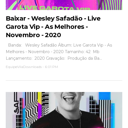
Baixar - Wesley Safadão - Live
Garota Vip - As Melhores -
Novembro - 2020
Banda: Wesley Safadão Álbum: Live Garota Vip - As
Melhores - Novembro - 2020 Tamanho: 42 Mb
Lançamento: 2020 Gravação: Produção da Ba...
EquipeVilaDownloads
-
6:01 PM