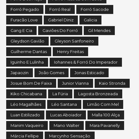
Forró Pegado
Forró Real
Forró Sacode
Furacão Love
Gabriel Diniz
Galicia
Gang E Cia
Gaviões Do Forró
Gil Mendes
Gleydson Gavião
Gleyson Sanfoneiro
Guilherme Dantas
Henry Freitas
Iguinho E Lulinha
Iohannes & Forró Do Imperador
Japaozin
João Gomes
Jonas Esticado
Josue Bom De Faixa
Junior Vianna
Kaio Stronda
Kiko Chicabana
La Fúria
Lagosta Bronzeada
Léo Magalhães
Léo Santana
Limão Com Mel
Luan Estilizado
Lucas Aboiador
Malla 100 Alça
Manim Vaqueiro
Mano Walter
Mara Pavanelly
Márcia Fellipe
Marcynho Sensação