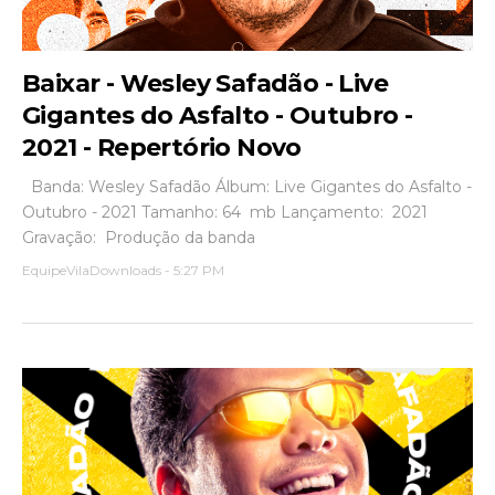
Baixar - Wesley Safadão - Live
Gigantes do Asfalto - Outubro -
2021 - Repertório Novo
Banda: Wesley Safadão Álbum: Live Gigantes do Asfalto -
Outubro - 2021 Tamanho: 64 mb Lançamento: 2021
Gravação: Produção da banda
EquipeVilaDownloads
-
5:27 PM