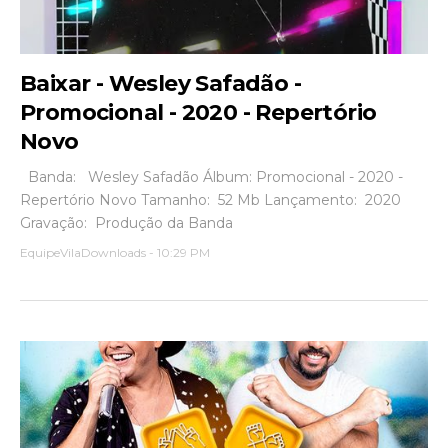
Baixar - Wesley Safadão -
Promocional - 2020 - Repertório
Novo
Banda: Wesley Safadão Álbum: Promocional - 2020 -
Repertório Novo Tamanho: 52 Mb Lançamento: 2020
Gravação: Produção da Banda
EquipeVilaDownloads
-
10:29 PM