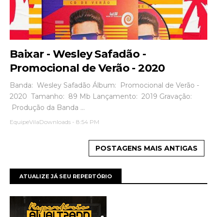
Baixar - Wesley Safadão -
Promocional de Verão - 2020
Banda: Wesley Safadão Álbum: Promocional de Verão -
2020 Tamanho: 89 Mb Lançamento: 2019 Gravação:
Produção da Banda ...
EquipeVilaDownloads
-
8:54 PM
POSTAGENS MAIS ANTIGAS
ATUALIZE JÁ SEU REPERTÓRIO