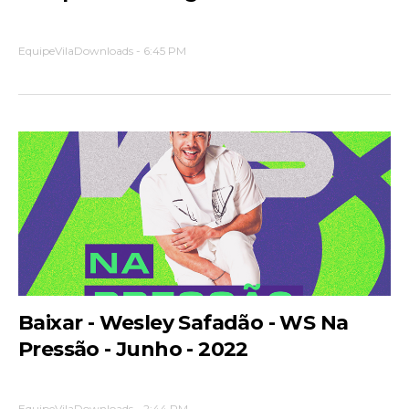
EquipeVilaDownloads
-
6:45 PM
Baixar - Wesley Safadão - WS Na
Pressão - Junho - 2022
EquipeVilaDownloads
-
2:44 PM