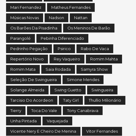
Mari Fernandez
Matheus Fernandes
Músicas Novas
Nadson
Nattan
Os Barões Da Pisadinha
Os Meninos De Barão
Parangolé
Pebinha Diferenciado
Pedrinho Pegação
Psirico
Rabo De Vaca
Repertório Novo
Rey Vaqueiro
Romim Mahta
Romim Mata
Saia Rodada
Samyra Show
Seleção De Swingueira
Simone Mendes
Solange Almeida
Swing Guetto
Swingueira
Tarcisio Do Acordeon
Taty Girl
Thullio Milionário
Tierry
Toca Do Vale
Tony Canabrava
Unha Pintada
Vaquejada
Vicente Nery E Cheiro De Menina
Vitor Fernandes