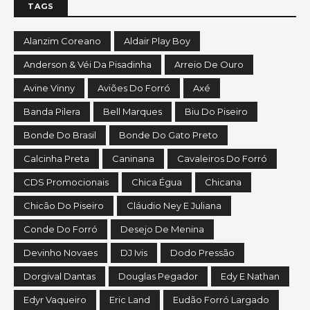
TAGS
Alanzim Coreano
Aldair Play Boy
Anderson & Véi Da Pisadinha
Arreio De Ouro
Avine Vinny
Aviões Do Forró
Axé
Banda Pilera
Bell Marques
Biu Do Piseiro
Bonde Do Brasil
Bonde Do Gato Preto
Calcinha Preta
Caninana
Cavaleiros Do Forró
CDS Promocionais
Chica Égua
Chicana
Chicão Do Piseiro
Cláudio Ney E Juliana
Conde Do Forró
Desejo De Menina
Devinho Novaes
DJ Ivis
Dodo Pressão
Dorgival Dantas
Douglas Pegador
Edy E Nathan
Edyr Vaqueiro
Eric Land
Eudão Forró Largado