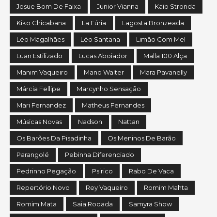
Josue Bom De Faixa
Junior Vianna
Kaio Stronda
Kiko Chicabana
La Fúria
Lagosta Bronzeada
Léo Magalhães
Léo Santana
Limão Com Mel
Luan Estilizado
Lucas Aboiador
Malla 100 Alça
Manim Vaqueiro
Mano Walter
Mara Pavanelly
Márcia Fellipe
Marcynho Sensação
Mari Fernandez
Matheus Fernandes
Músicas Novas
Nadson
Nattan
Os Barões Da Pisadinha
Os Meninos De Barão
Parangolé
Pebinha Diferenciado
Pedrinho Pegação
Psirico
Rabo De Vaca
Repertório Novo
Rey Vaqueiro
Romim Mahta
Romim Mata
Saia Rodada
Samyra Show