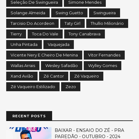
Seleção De Swingueira
Simone Mendes
Solange Almeida
Swing Guetto
Swingueira
Tarcisio Do Acordeon
Taty Girl
Thullio Milionário
Tierry
Toca Do Vale
Tony Canabrava
Unha Pintada
Vaquejada
Vicente Nery E Cheiro De Menina
Vitor Fernandes
Wallas Arrais
Wesley Safadão
Wylley Gomes
Xand Avião
Zé Cantor
Zé Vaqueiro
Zé Vaqueiro Estilizado
Zezo
RECENT POSTS
BAIXAR - ENSAIO DO ZÉ - PRA
PAREDÃO - OUTUBRO - 2024