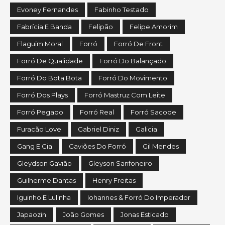
Evoney Fernandes
Fabinho Testado
Fabrícia E Banda
Felipão
Felipe Amorim
Flaguim Moral
Forró
Forró De Front
Forró De Qualidade
Forró Do Balançado
Forró Do Bota Bota
Forró Do Movimento
Forró Dos Plays
Forró Mastruz Com Leite
Forró Pegado
Forró Real
Forró Sacode
Furacão Love
Gabriel Diniz
Galicia
Gang E Cia
Gaviões Do Forró
Gil Mendes
Gleydson Gavião
Gleyson Sanfoneiro
Guilherme Dantas
Henry Freitas
Iguinho E Lulinha
Iohannes & Forró Do Imperador
Japaozin
João Gomes
Jonas Esticado