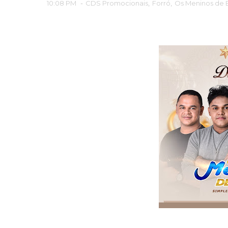
10:08 PM
-
CDS Promocionais
,
Forró
,
Os Meninos de 