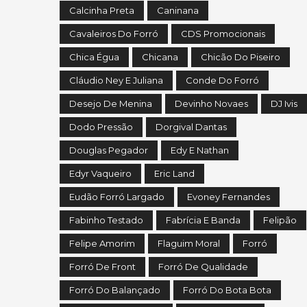
Calcinha Preta
Caninana
Cavaleiros Do Forró
CDS Promocionais
Chica Égua
Chicana
Chicão Do Piseiro
Cláudio Ney E Juliana
Conde Do Forró
Desejo De Menina
Devinho Novaes
DJ Ivis
Dodo Pressão
Dorgival Dantas
Douglas Pegador
Edy E Nathan
Edyr Vaqueiro
Eric Land
Eudão Forró Largado
Evoney Fernandes
Fabinho Testado
Fabrícia E Banda
Felipão
Felipe Amorim
Flaguim Moral
Forró
Forró De Front
Forró De Qualidade
Forró Do Balançado
Forró Do Bota Bota