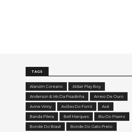
TAGS
Alanzim Coreano
Aldair Play Boy
Anderson & Véi Da Pisadinha
Arreio De Ouro
Avine Vinny
Aviões Do Forró
Axé
Banda Pilera
Bell Marques
Biu Do Piseiro
Bonde Do Brasil
Bonde Do Gato Preto