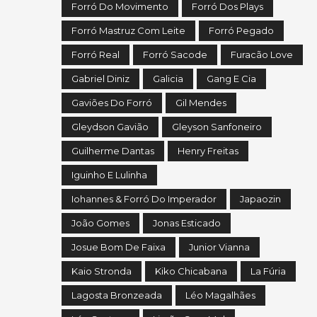
Forró Do Movimento
Forró Dos Plays
Forró Mastruz Com Leite
Forró Pegado
Forró Real
Forró Sacode
Furacão Love
Gabriel Diniz
Galicia
Gang E Cia
Gaviões Do Forró
Gil Mendes
Gleydson Gavião
Gleyson Sanfoneiro
Guilherme Dantas
Henry Freitas
Iguinho E Lulinha
Iohannes & Forró Do Imperador
Japaozin
João Gomes
Jonas Esticado
Josue Bom De Faixa
Junior Vianna
Kaio Stronda
Kiko Chicabana
La Fúria
Lagosta Bronzeada
Léo Magalhães