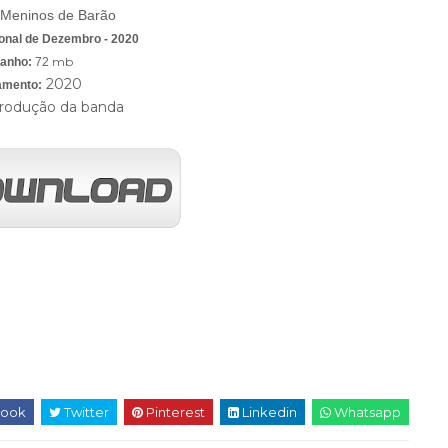
Meninos de Barão
onal de Dezembro - 2020
mb
anho:
72
2020
amento:
rodução da banda
ook
Twitter
Pinterest
Linkedin
Whatsapp