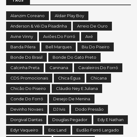
TAGS
Alanzim Coreano
Aldair Play Boy
Anderson & Véi Da Pisadinha
Arreio De Ouro
Avine Vinny
Aviões Do Forró
Axé
Banda Pilera
Bell Marques
Biu Do Piseiro
Bonde Do Brasil
Bonde Do Gato Preto
Calcinha Preta
Caninana
Cavaleiros Do Forró
CDS Promocionais
Chica Égua
Chicana
Chicão Do Piseiro
Cláudio Ney E Juliana
Conde Do Forró
Desejo De Menina
Devinho Novaes
DJ Ivis
Dodo Pressão
Dorgival Dantas
Douglas Pegador
Edy E Nathan
Edyr Vaqueiro
Eric Land
Eudão Forró Largado