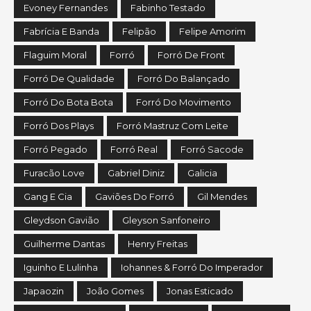
Evoney Fernandes
Fabinho Testado
Fabrícia E Banda
Felipão
Felipe Amorim
Flaguim Moral
Forró
Forró De Front
Forró De Qualidade
Forró Do Balançado
Forró Do Bota Bota
Forró Do Movimento
Forró Dos Plays
Forró Mastruz Com Leite
Forró Pegado
Forró Real
Forró Sacode
Furacão Love
Gabriel Diniz
Galicia
Gang E Cia
Gaviões Do Forró
Gil Mendes
Gleydson Gavião
Gleyson Sanfoneiro
Guilherme Dantas
Henry Freitas
Iguinho E Lulinha
Iohannes & Forró Do Imperador
Japaozin
João Gomes
Jonas Esticado