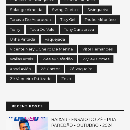
Solange Almeida
Swing Guetto
Swingueira
Tarcisio Do Acordeon
Taty Girl
Thullio Milionário
Tierry
Toca Do Vale
Tony Canabrava
Unha Pintada
Vaquejada
Vicente Nery E Cheiro De Menina
Vitor Fernandes
Wallas Arrais
Wesley Safadão
Wylley Gomes
Xand Avião
Zé Cantor
Zé Vaqueiro
Zé Vaqueiro Estilizado
Zezo
RECENT POSTS
BAIXAR - ENSAIO DO ZÉ - PRA
PAREDÃO - OUTUBRO - 2024