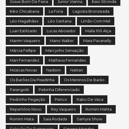
Josue Bom De Faixa
Junior Vianna
Kaio Stronda
Kiko Chicabana
La Fúria
Lagosta Bronzeada
Léo Magalhães
Léo Santana
Limão Com Mel
Luan Estilizado
Lucas Aboiador
Malla 100 Alça
Manim Vaqueiro
Mano Walter
Mara Pavanelly
Márcia Fellipe
Marcynho Sensação
Mari Fernandez
Matheus Fernandes
Músicas Novas
Nadson
Nattan
Os Barões Da Pisadinha
Os Meninos De Barão
Parangolé
Pebinha Diferenciado
Pedrinho Pegação
Psirico
Rabo De Vaca
Repertório Novo
Rey Vaqueiro
Romim Mahta
Romim Mata
Saia Rodada
Samyra Show
Seleção De Swingueira
Simone Mendes