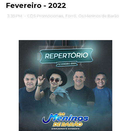
Fevereiro - 2022
3:35 PM
-
CDS Promocionais
,
Forró
,
Os Meninos de Barão