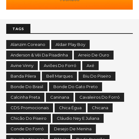
TAGS
Alanzim Coreano
Aldair Play Boy
Anderson & Véi Da Pisadinha
Arreio De Ouro
Avine Vinny
Aviões Do Forró
Axé
Banda Pilera
Bell Marques
Biu Do Piseiro
Bonde Do Brasil
Bonde Do Gato Preto
Calcinha Preta
Caninana
Cavaleiros Do Forró
CDS Promocionais
Chica Égua
Chicana
Chicão Do Piseiro
Cláudio Ney E Juliana
Conde Do Forró
Desejo De Menina