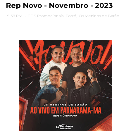
Rep Novo - Novembro - 2023
9:58 PM
-
CDS Promocionais
,
Forró
,
Os Meninos de Barão