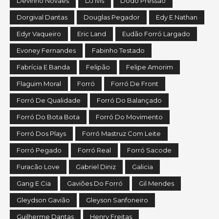
Devinho Novaes
DJ Ivis
Dodo Pressão
Dorgival Dantas
Douglas Pegador
Edy E Nathan
Edyr Vaqueiro
Eric Land
Eudão Forró Largado
Evoney Fernandes
Fabinho Testado
Fabrícia E Banda
Felipão
Felipe Amorim
Flaguim Moral
Forró
Forró De Front
Forró De Qualidade
Forró Do Balançado
Forró Do Bota Bota
Forró Do Movimento
Forró Dos Plays
Forró Mastruz Com Leite
Forró Pegado
Forró Real
Forró Sacode
Furacão Love
Gabriel Diniz
Galicia
Gang E Cia
Gaviões Do Forró
Gil Mendes
Gleydson Gavião
Gleyson Sanfoneiro
Guilherme Dantas
Henry Freitas