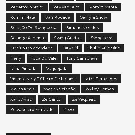
Repertório Novo
Rey Vaqueiro
Romim Mahta
Romim Mata
Saia Rodada
Samyra Show
Seleção De Swingueira
Simone Mendes
Solange Almeida
Swing Guetto
Swingueira
Tarcisio Do Acordeon
Taty Girl
Thullio Milionário
Tierry
Toca Do Vale
Tony Canabrava
Unha Pintada
Vaquejada
Vicente Nery E Cheiro De Menina
Vitor Fernandes
Wallas Arrais
Wesley Safadão
Wylley Gomes
Xand Avião
Zé Cantor
Zé Vaqueiro
Zé Vaqueiro Estilizado
Zezo