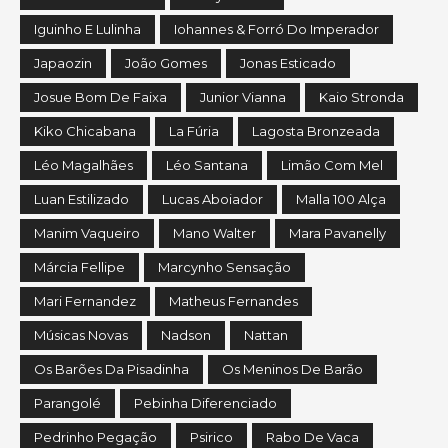
Iguinho E Lulinha
Iohannes & Forró Do Imperador
Japaozin
João Gomes
Jonas Esticado
Josue Bom De Faixa
Junior Vianna
Kaio Stronda
Kiko Chicabana
La Fúria
Lagosta Bronzeada
Léo Magalhães
Léo Santana
Limão Com Mel
Luan Estilizado
Lucas Aboiador
Malla 100 Alça
Manim Vaqueiro
Mano Walter
Mara Pavanelly
Márcia Fellipe
Marcynho Sensação
Mari Fernandez
Matheus Fernandes
Músicas Novas
Nadson
Nattan
Os Barões Da Pisadinha
Os Meninos De Barão
Parangolé
Pebinha Diferenciado
Pedrinho Pegação
Psirico
Rabo De Vaca